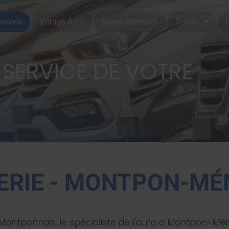
osserie
Vitrage Auto
Vente véhicules
Divers
 SERVICE DE VOTRE
ERIE - MONTPON-MÉ
ontponnais, le spécialiste de l'auto à Montpon-Mén